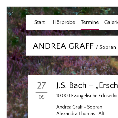
Start
Hörprobe
Termine
Galeri
ANDREA GRAFF
/ Sopran
27
J.S. Bach – „Ersc
10:00 I Evangelische Erlöserk
05
Andrea Graff – Sopran
Alexandra Thomas
– Alt