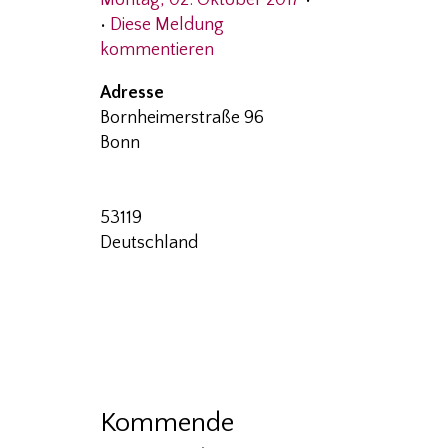
Montag, 02. Oktober 2017
•
•
Diese Meldung
kommentieren
Adresse
Bornheimerstraße 96
Bonn
August
Macke
Haus
Bonn
Bornheimerstraße
53119
96
Deutschland
-
Bonn
Veranstaltungen
Kommende