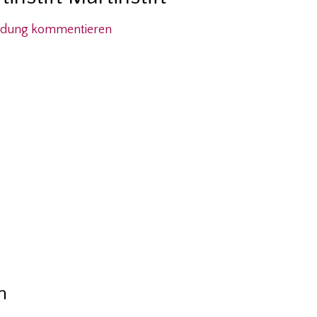
ldung kommentieren
Kammermusiksaal,
Martinstift
Martinstift
Filder
Straße
126
-
Moers
Veranstaltungen
n